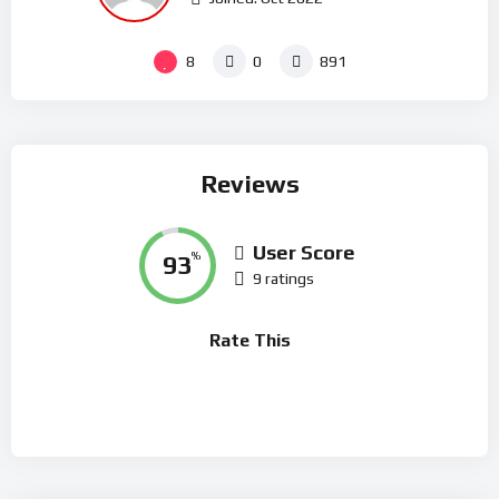
8
0
891
Reviews
User Score
93
%
9 ratings
Rate This