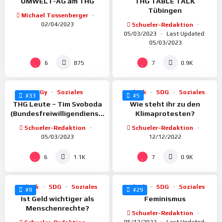
UMWELT-AG am THG
THG TABLE TALK
Tübingen
Michael Tossenberger
02/04/2023
Schueler-Redaktion
05/03/2023
Last Updated:
05/03/2023
%
%
100
100
6
7
875
0.9K
BoGy
Soziales
Politik
SDG
Soziales
#33
#5
THG Leute – Tim Svoboda
Wie steht ihr zu den
(Bundesfreiwilligendienst,
Klimaprotesten?
Katastrophenschutz)
Schueler-Redaktion
Schueler-Redaktion
05/03/2023
12/12/2022
%
%
100
100
6
7
1.1K
0.9K
Politik
SDG
Soziales
Politik
SDG
Soziales
#9
#29
Ist Geld wichtiger als
Feminismus
Menschenrechte?
Schueler-Redaktion
05/12/2022
Last Updated: