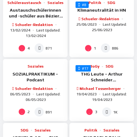
Schüleraustausch
Soziales
Politik
SDG
#8
Austauschschülerinnen
Klimaneutralität in HN
und -schüler aus Béziers
Schueler-Redaktion
am THG
25/06/2023
Last Updated:
Schueler-Redaktion
25/06/2023
13/02/2024
Last Updated:
13/02/2024
%
%
100
100
4
1
871
886
Soziales
BoGy
SDG
#17
SOZIALPRAKTIKUM –
THG Leute – Arthur
Podcast
Schneider
(Nachhaltigkeitsmanager)
Schueler-Redaktion
Michael Tossenberger
BECHTLE AG
06/05/2023
Last Updated:
19/04/2023
Last Updated:
06/05/2023
19/04/2023
%
%
98
100
2
3
891
1K
SDG
Soziales
Politik
Soziales