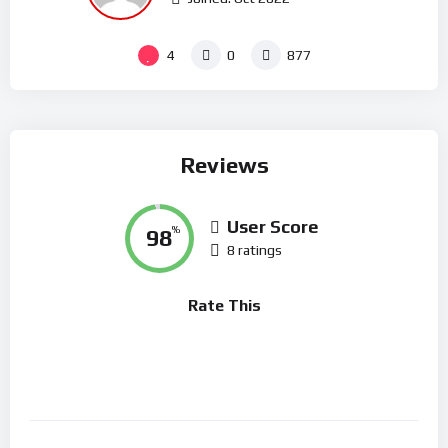
4
0
877
Reviews
User Score
98
%
8 ratings
Rate This