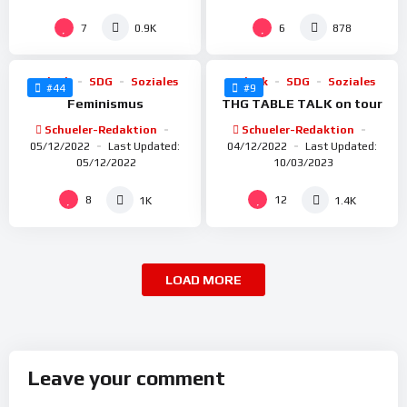
%
%
100
100
7
6
0.9K
878
Politik
SDG
Soziales
Politik
SDG
Soziales
#44
#9
Feminismus
THG TABLE TALK on tour
Schueler-Redaktion
Schueler-Redaktion
05/12/2022
Last Updated:
04/12/2022
Last Updated:
05/12/2022
10/03/2023
8
12
1K
1.4K
LOAD MORE
Leave your comment