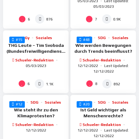
05/03/2023
Last Updated:
05/03/2023
%
%
100
93
6
7
876
0.9K
BoGy
Soziales
Politik
SDG
Soziales
#15
#48
THG Leute – Tim Svoboda
Wie werden Bewegungen
(Bundesfreiwilligendienst,
durch Trends beeinflusst?
Katastrophenschutz)
Schueler-Redaktion
Schueler-Redaktion
05/03/2023
12/12/2022
Last Updated:
12/12/2022
%
%
100
100
6
8
1.1K
892
Politik
SDG
Soziales
Politik
SDG
Soziales
#12
#20
Wie steht ihr zu den
Ist Geld wichtiger als
Klimaprotesten?
Menschenrechte?
Schueler-Redaktion
Schueler-Redaktion
12/12/2022
12/12/2022
Last Updated:
12/12/2022