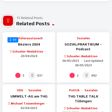
15 Related Posts
%
%
82
Related Posts
100
Schüleraustausch
Soziales
#4
Béziers 2024
SOZIALPRAKTIKUM –
Podcast
Schueler-Redaktion
20/04/2024
Schueler-Redaktion
06/05/2023
Last Updated:
06/05/2023
%
%
98
100
5
2
837
892
SDG
Soziales
Politik
Soziales
UMWELT-AG am THG
THG TABLE TALK
Tübingen
Michael Tossenberger
02/04/2023
Schueler-Redaktion