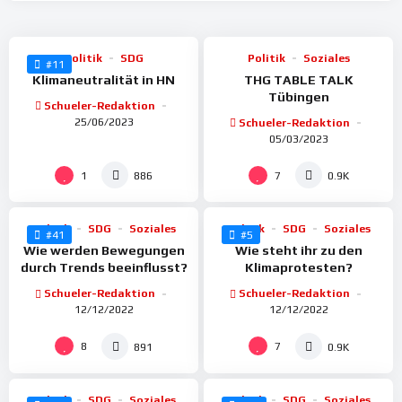
100
100
Politik
SDG
Politik
Soziales
#11
Klimaneutralität in HN
THG TABLE TALK
Tübingen
Schueler-Redaktion
25/06/2023
Schueler-Redaktion
05/03/2023
%
%
93
100
1
7
886
0.9K
Politik
SDG
Soziales
Politik
SDG
Soziales
#41
#5
Wie werden Bewegungen
Wie steht ihr zu den
durch Trends beeinflusst?
Klimaprotesten?
Schueler-Redaktion
Schueler-Redaktion
12/12/2022
12/12/2022
%
%
100
100
8
7
891
0.9K
Politik
SDG
Soziales
Politik
SDG
Soziales