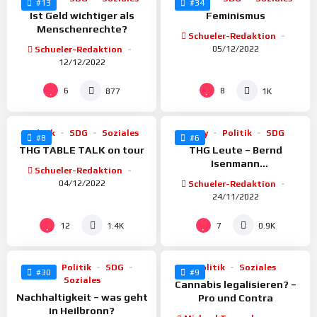
#13
#34
Ist Geld wichtiger als
Feminismus
Menschenrechte?
Schueler-Redaktion
05/12/2022
Schueler-Redaktion
12/12/2022
%
%
100
95
6
8
877
1K
Politik
SDG
Soziales
BoGy
Politik
SDG
#8
#6
THG TABLE TALK on tour
THG Leute – Bernd
Isenmann
Schueler-Redaktion
(Energiemanager) STADT
04/12/2022
Schueler-Redaktion
HEILRBONN
24/11/2022
%
%
100
100
12
7
1.4K
0.9K
BoGy
Politik
SDG
Politik
Soziales
#30
#9
Soziales
Cannabis legalisieren? –
Nachhaltigkeit – was geht
Pro und Contra
in Heilbronn?