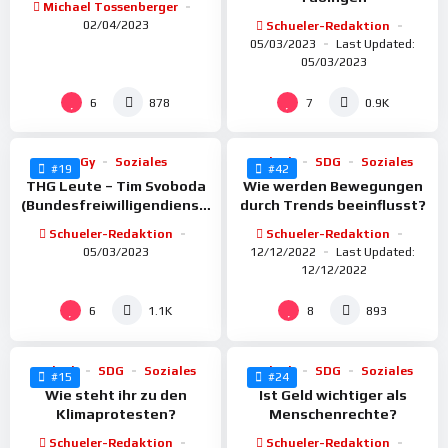
Michael Tossenberger
02/04/2023
Schueler-Redaktion
05/03/2023
Last Updated:
05/03/2023
%
%
100
93
6
7
878
0.9K
BoGy
Soziales
Politik
SDG
Soziales
#19
#42
THG Leute – Tim Svoboda
Wie werden Bewegungen
(Bundesfreiwilligendienst,
durch Trends beeinflusst?
Katastrophenschutz)
Schueler-Redaktion
Schueler-Redaktion
05/03/2023
12/12/2022
Last Updated:
12/12/2022
%
%
100
100
6
8
1.1K
893
Politik
SDG
Soziales
Politik
SDG
Soziales
#15
#24
Wie steht ihr zu den
Ist Geld wichtiger als
Klimaprotesten?
Menschenrechte?
Schueler-Redaktion
Schueler-Redaktion