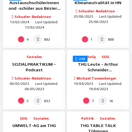
Austauschschülerinnen
Klimaneutralität in HN
und -schüler aus Béziers
Schueler-Redaktion
am THG
25/06/2023
Last Updated:
Schueler-Redaktion
25/06/2023
13/02/2024
Last Updated:
13/02/2024
%
%
100
100
4
1
882
888
Soziales
BoGy
SDG
#48
SOZIALPRAKTIKUM –
THG Leute – Arthur
Podcast
Schneider
(Nachhaltigkeitsmanager)
Schueler-Redaktion
Michael Tossenberger
BECHTLE AG
06/05/2023
Last Updated:
19/04/2023
Last Updated:
06/05/2023
19/04/2023
%
%
98
100
2
3
893
1K
SDG
Soziales
Politik
Soziales
UMWELT-AG am THG
THG TABLE TALK
Tübingen