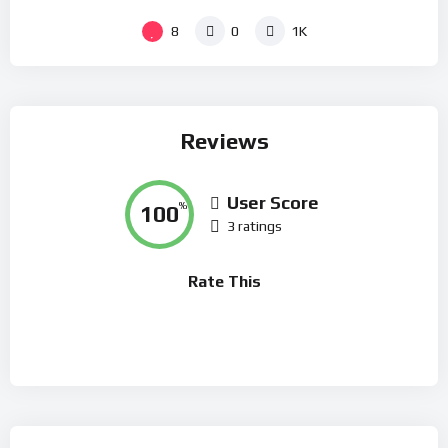
8
0
1K
Reviews
User Score
100
%
3 ratings
Rate This