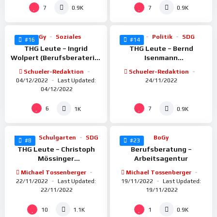
%
%
100
95
7
7
0.9K
0.9K
BoGy
Soziales
BoGy
Politik
SDG
#16
#14
THG Leute – Ingrid
THG Leute – Bernd
Wolpert (Berufsberaterin)
Isenmann
BUNDESAGENTUR FÜR
(Energiemanager) STADT
Schueler-Redaktion
Schueler-Redaktion
ARBEIT
HEILRBONN
04/12/2022
Last Updated:
24/11/2022
04/12/2022
%
%
91
100
6
7
1K
0.9K
BoGy
Schulgarten
SDG
BoGy
#8
#23
THG Leute – Christoph
Berufsberatung –
Mössinger
Arbeitsagentur
(Arborist+Baumpfleger)
Michael Tossenberger
Michael Tossenberger
LEMUR
22/11/2022
Last Updated:
19/11/2022
Last Updated:
22/11/2022
19/11/2022
%
%
100
86
10
1
1.1K
0.9K