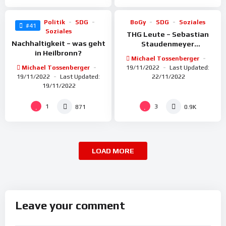
BoGy
Politik
SDG
BoGy
SDG
Soziales
#41
Soziales
THG Leute – Sebastian
Nachhaltigkeit – was geht
Staudenmeyer
in Heilbronn?
(Projektleiter) ENERGENO
Michael Tossenberger
Michael Tossenberger
19/11/2022
Last Updated:
19/11/2022
Last Updated:
22/11/2022
19/11/2022
1
3
871
0.9K
LOAD MORE
Leave your comment