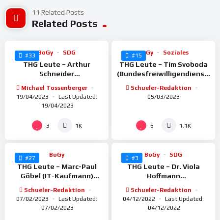
11 Related Posts
%
%
100
Related Posts
100
BoGy
SDG
BoGy
Soziales
#33
#15
THG Leute – Arthur
THG Leute – Tim Svoboda
Schneider
(Bundesfreiwilligendienst,
(Nachhaltigkeitsmanager)
Katastrophenschutz)
Michael Tossenberger
Schueler-Redaktion
BECHTLE AG
19/04/2023
Last Updated:
05/03/2023
19/04/2023
%
%
100
100
3
6
1K
1.1K
BoGy
BoGy
SDG
#27
#3
THG Leute – Marc-Paul
THG Leute – Dr. Viola
Göbel (IT-Kaufmann)
Hoffmann
NETPLANS Neckarsulm
(Wissenschaftskommunik
Schueler-Redaktion
Schueler-Redaktion
GmbH
ation) EXPERIMENTA
07/02/2023
Last Updated:
04/12/2022
Last Updated:
07/02/2023
04/12/2022