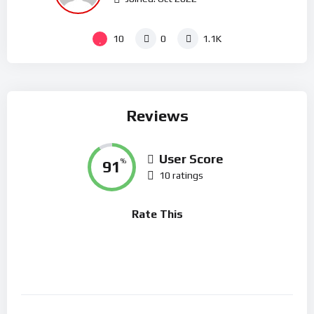
10
0
1.1K
Reviews
User Score
91
%
10 ratings
Rate This