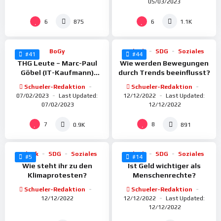
05/03/2023
%
%
100
93
6
6
875
1.1K
BoGy
Politik
SDG
Soziales
#41
#44
THG Leute – Marc-Paul
Wie werden Bewegungen
Göbel (IT-Kaufmann)
durch Trends beeinflusst?
NETPLANS Neckarsulm
Schueler-Redaktion
Schueler-Redaktion
GmbH
07/02/2023
Last Updated:
12/12/2022
Last Updated:
07/02/2023
12/12/2022
%
%
100
100
7
8
0.9K
891
Politik
SDG
Soziales
Politik
SDG
Soziales
#5
#14
Wie steht ihr zu den
Ist Geld wichtiger als
Klimaprotesten?
Menschenrechte?
Schueler-Redaktion
Schueler-Redaktion
12/12/2022
12/12/2022
Last Updated:
12/12/2022