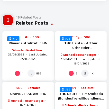
19 Related Posts
%
%
100
Related Posts
100
Politik
SDG
BoGy
SDG
#12
#25
Klimaneutralität in HN
THG Leute – Arthur
Schneider
Schueler-Redaktion
(Nachhaltigkeitsmanager)
25/06/2023
Last Updated:
Michael Tossenberger
BECHTLE AG
25/06/2023
19/04/2023
Last Updated:
19/04/2023
%
%
98
100
1
3
886
1K
SDG
Soziales
BoGy
Soziales
#39
UMWELT-AG am THG
THG Leute – Tim Svoboda
(Bundesfreiwilligendienst,
Michael Tossenberger
Katastrophenschutz)
02/04/2023
Schueler-Redaktion