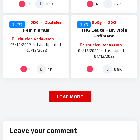
%
%
100
100
7
6
0.9K
877
Politik
SDG
Soziales
BoGy
SDG
#37
#3
Feminismus
THG Leute – Dr. Viola
Hoffmann
Schueler-Redaktion
(Wissenschaftskommunik
05/12/2022
Last Updated:
Schueler-Redaktion
ation) EXPERIMENTA
05/12/2022
04/12/2022
Last Updated:
04/12/2022
8
7
1K
0.9K
LOAD MORE
Leave your comment