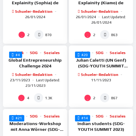
Explainity (Sophia) de
Explainity (Kiamo) de
Schueler-Redaktion
Schueler-Redaktion
26/01/2024
26/01/2024
Last Updated:
26/01/2024
%
%
100
100
2
2
870
863
Politik
SDG
Soziales
Politik
SDG
Soziales
#4
#20
Global Entrepreneurship
Julian Caletti (UN Genf)
Challenge 2024
(SDG-YOUTH SUMMIT
2023)
Schueler-Redaktion
Schueler-Redaktion
23/11/2023
Last Updated:
11/11/2023
23/11/2023
%
%
95
100
4
2
1.3K
867
Politik
SDG
Soziales
Politik
SDG
Soziales
#21
#14
Moderations-Workshop
Indian students (SDG-
mit Anna Wörner (SDG-
YOUTH SUMMIT 2023)
YOUTH SUMMIT 2023)