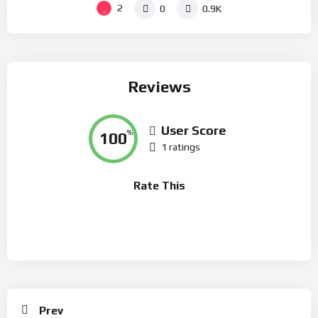
2
0
0.9K
Reviews
User Score
100
%
1 ratings
Rate This
Prev