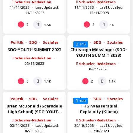
Schueler-Redaktion
Schueler-Redaktion
11/11/2023
Last Updated:
11/11/2023
Last Updated:
11/11/2023
11/11/2023
%
%
100
100
2
2
1.5K
1K
Politik
SDG
Soziales
Politik
SDG
Soziales
#15
SDG-YOUTH SUMMIT 2023
Christoph Mössinger (SDG-
YOUTH SUMMIT 2023)
Schueler-Redaktion
02/11/2023
Schueler-Redaktion
02/11/2023
%
%
100
100
3
2
1.1K
1.1K
Politik
SDG
Soziales
Politik
SDG
Soziales
#29
Brian McDonald (Scarsdale
THG-Wasserspiel
High School) (SDG-YOUTH
Explainity (Kiamo)
SUMMIT 2023)
Schueler-Redaktion
Schueler-Redaktion
02/11/2023
Last Updated:
30/10/2023
Last Updated:
02/11/2023
30/10/2023