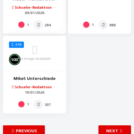
Schueler-Redaktion
09/01/2026
1
1
284
888
#38
No Image Available
%
100
Mikel: Unterschiede
Schueler-Redaktion
10/01/2026
1
307
PREVIOUS
NEXT