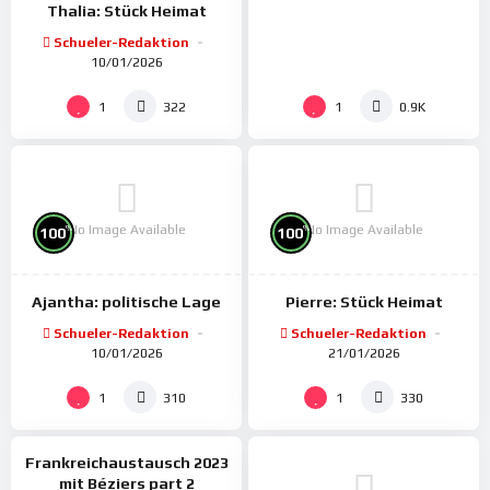
Thalia: Stück Heimat
Schueler-Redaktion
10/01/2026
1
1
322
0.9K
No Image Available
No Image Available
%
%
100
100
Ajantha: politische Lage
Pierre: Stück Heimat
Schueler-Redaktion
Schueler-Redaktion
10/01/2026
21/01/2026
%
100
1
1
310
330
Frankreichaustausch 2023
mit Béziers part 2