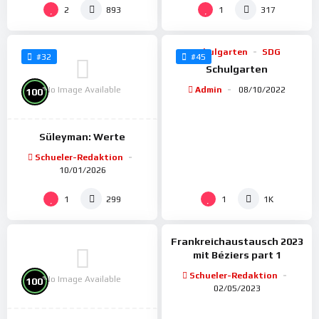
%
78
2
1
893
317
Schulgarten
SDG
#32
#45
Schulgarten
No Image Available
Admin
08/10/2022
%
100
Süleyman: Werte
Schueler-Redaktion
10/01/2026
%
93
1
1
299
1K
Frankreichaustausch 2023
mit Béziers part 1
Schueler-Redaktion
No Image Available
%
100
02/05/2023