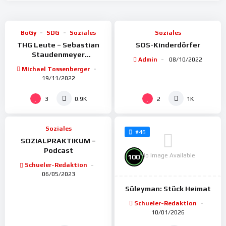
86
95
BoGy
SDG
Soziales
Soziales
THG Leute – Sebastian
SOS-Kinderdörfer
Staudenmeyer
Admin
08/10/2022
(Projektleiter) ENERGENO
Michael Tossenberger
19/11/2022
%
100
3
2
0.9K
1K
Soziales
#46
SOZIALPRAKTIKUM –
Podcast
No Image Available
%
100
Schueler-Redaktion
06/05/2023
Süleyman: Stück Heimat
Schueler-Redaktion
10/01/2026