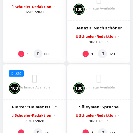
Schueler-Redaktion
No Image Available
%
100
02/05/2023
Benazir: Noch schöner
Schueler-Redaktion
10/01/2026
1
1
888
323
#20
No Image Available
No Image Available
%
%
100
100
Pierre: “Heimat ist …”
Süleyman: Sprache
Schueler-Redaktion
Schueler-Redaktion
21/01/2026
10/01/2026
%
100
1
1
310
303