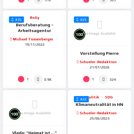
BoGy
#35
#25
Berufsberatung –
Arbeitsagentur
No Image Available
%
100
Michael Tossenberger
19/11/2022
Vorstellung Pierre
Schueler-Redaktion
21/01/2026
%
100
1
1
0.9K
324
Politik
SDG
#22
Klimaneutralität in HN
No Image Available
Schueler-Redaktion
%
100
25/06/2023
Vlado: “Heimat ist …”