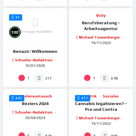
BoGy
#1
Berufsberatung –
Arbeitsagentur
No Image Available
%
100
Michael Tossenberger
19/11/2022
Benazir: Willkommen
Schueler-Redaktion
10/01/2026
%
%
82
100
1
1
277
0.9K
Schüleraustausch
Politik
Soziales
#49
#11
Béziers 2024
Cannabis legalisieren? –
Pro und Contra
Schueler-Redaktion
20/04/2024
Michael Tossenberger
19/11/2022
%
%
98
100
5
4
828
848