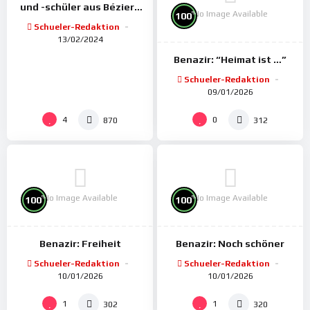
und -schüler aus Béziers
No Image Available
%
100
am THG
Schueler-Redaktion
13/02/2024
Benazir: “Heimat ist …”
Schueler-Redaktion
09/01/2026
4
0
870
312
No Image Available
No Image Available
%
%
100
100
Benazir: Freiheit
Benazir: Noch schöner
Schueler-Redaktion
Schueler-Redaktion
10/01/2026
10/01/2026
%
100
1
1
302
320