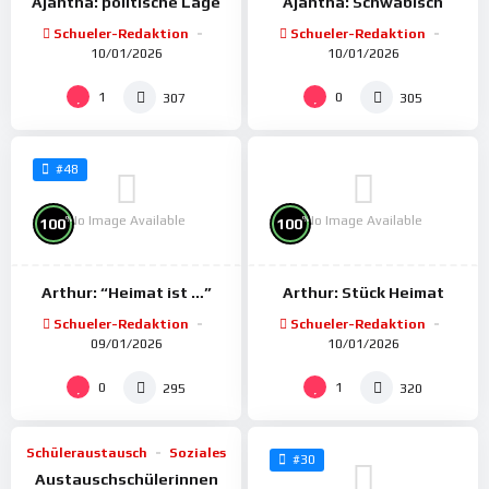
Ajantha: politische Lage
Ajantha: Schwäbisch
Schueler-Redaktion
Schueler-Redaktion
10/01/2026
10/01/2026
1
0
307
305
#48
No Image Available
No Image Available
%
%
100
100
Arthur: “Heimat ist …”
Arthur: Stück Heimat
Schueler-Redaktion
Schueler-Redaktion
09/01/2026
10/01/2026
%
98
0
1
295
320
Schüleraustausch
Soziales
#30
Austauschschülerinnen