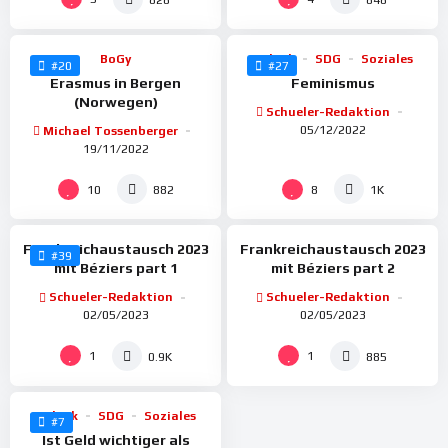
BoGy
Politik
SDG
Soziales
#20
#27
Erasmus in Bergen
Feminismus
(Norwegen)
Schueler-Redaktion
05/12/2022
Michael Tossenberger
19/11/2022
%
%
93
100
10
8
882
1K
Frankreichaustausch 2023
Frankreichaustausch 2023
#39
mit Béziers part 1
mit Béziers part 2
Schueler-Redaktion
Schueler-Redaktion
02/05/2023
02/05/2023
%
100
1
1
0.9K
885
Politik
SDG
Soziales
#7
Ist Geld wichtiger als