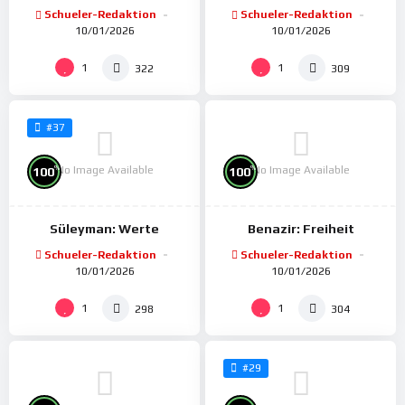
Schueler-Redaktion
Schueler-Redaktion
10/01/2026
10/01/2026
1
1
322
309
#37
No Image Available
No Image Available
%
%
100
100
Süleyman: Werte
Benazir: Freiheit
Schueler-Redaktion
Schueler-Redaktion
10/01/2026
10/01/2026
1
1
298
304
#29