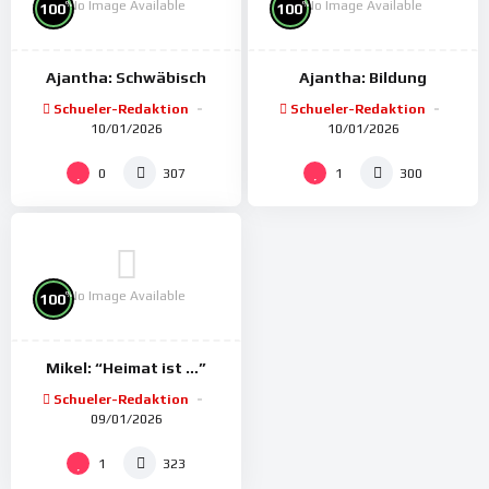
No Image Available
No Image Available
%
%
100
100
Ajantha: Schwäbisch
Ajantha: Bildung
Schueler-Redaktion
Schueler-Redaktion
10/01/2026
10/01/2026
0
1
307
300
No Image Available
%
100
Mikel: “Heimat ist …”
Schueler-Redaktion
09/01/2026
1
323