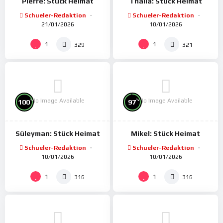
Pierre: Stück Heimat
Thalia: Stück Heimat
Schueler-Redaktion
Schueler-Redaktion
21/01/2026
10/01/2026
1
1
329
321
No Image Available
No Image Available
%
%
100
97
Süleyman: Stück Heimat
Mikel: Stück Heimat
Schueler-Redaktion
Schueler-Redaktion
10/01/2026
10/01/2026
1
1
316
316